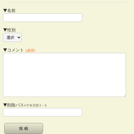
▼名前
▼性別
▼コメント
［必須］
▼削除パス
※半角英数4～8